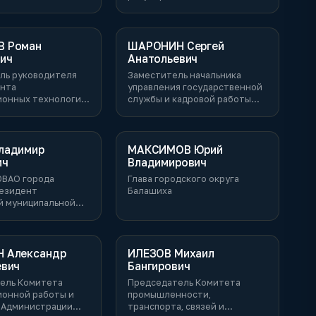
венными и
Минэкономразвития РФ
ьными финансами и
ионного
ия бюджетного
 Роман
ШАРОНИН Сергей
Министерства
ич
Анатольевич
РФ
ль руководителя
Заместитель начальника
нта
управления государственной
онных технологий
службы и кадровой работы
сквы
администрации Липецкой
области
ладимир
МАКСИМОВ Юрий
ич
Владимирович
ВАО города
Глава городского округа
резидент
Балашиха
й муниципальной
 Александр
ИЛЕЗОВ Михаил
евич
Бангирович
ель Комитета
Председатель Комитета
ионной работы и
промышленности,
 Администрации
транспорта, связей и