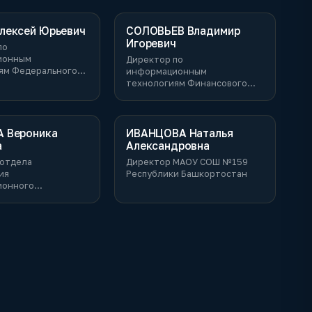
лексей Юрьевич
СОЛОВЬЕВ Владимир
Игоревич
по
ионным
Директор по
ям Федерального
информационным
тва
технологиям Финансового
Университета при
Правительстве РФ
 Вероника
ИВАНЦОВА Наталья
а
Александровна
 отдела
Директор МАОУ СОШ №159
ия
Республики Башкортостан
ионного
ствия с внешними
иями и
тельщиками в
ом виде
я информационных
й ФНС России