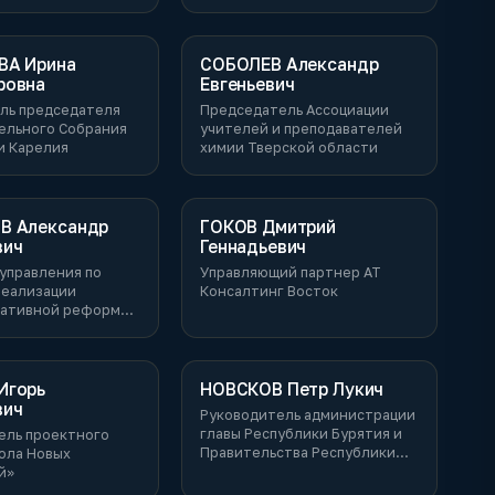
бласти
массовых коммуникаций
Республики Ингушетия
ВА Ирина
СОБОЛЕВ Александр
ровна
Евгеньевич
ль председателя
Председатель Ассоциации
ельного Собрания
учителей и преподавателей
и Карелия
химии Тверской области
В Александр
ГОКОВ Дмитрий
вич
Геннадьевич
управления по
Управляющий партнер АТ
реализации
Консалтинг Восток
ативной реформы
ения
ионных прав
осударственно-
 департамента
Игорь
НОВСКОВ Петр Лукич
ской области
вич
Руководитель администрации
главы Республики Бурятия и
ель проектного
Правительства Республики
ола Новых
Бурятии
й»