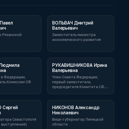
Павел
ВОЛЬВАЧ Дмитрий
вич
Валерьевич
р Рязанской
Заместитель министра
экономического развития
Людмила
РУКАВИШНИКОВА Ирина
вна
Валерьевна
та Федерации,
Член Совета Федерации,
ель Комиссии СФ
первый заместитель
председателя Комитета СФ
ФС РФ
 Сергей
НИКОНОВ Александр
ч
Николаевич
натора Севастополя
Вице-губернатор Липецкой
т выступления)
области