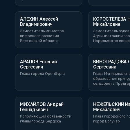
России
России
АЛЕХИН Алексей
КОРОСТЕЛЕВА Н
Владимирович
Михайловна
Заместитель министра
Заместитель руко
цифрового развития
Администрации го
Ростовской области
Норильска по соци
политике
АРАПОВ Евгений
ВИНОГРАДОВА С
Сергеевич
Сергеевна
Глава города Оренбурга
Глава Муниципальн
образования приго
сельсовета Предго
района Ставрополь
МИХАЙЛОВ Андрей
НЕЖЕЛЬСКИЙ И
Геннадьевич
Михайлович
Исполняющий обязанности
Глава городского п
главы города Бердска
город Богучар