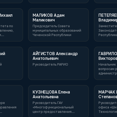
Томской о
ихаил
МАЛИКОВ Адам
ПЕТЕЛЯЕ
Маликович
Владими
тета по
Председатель Совета
Заместите
влению,
муниципальных образований
Законодат
и
Чеченской Республики
Республик
ьным
градской
ний
АЙГИСТОВ Александр
ГАВРИЛО
Анатольевич
Викторо
й
Руководитель РАРИО
Начальник 
вопросам 
администр
и обеспеч
конституц
граждан Г
правового
КУЗНЕЦОВА Елена
МАРЧАК 
Нижегород
Анатольевна
Степано
ере
Руководитель ГАУ
Руководит
правления
«Многофункциональный
офиса «Шк
центр предоставления
Технологи
государственных и