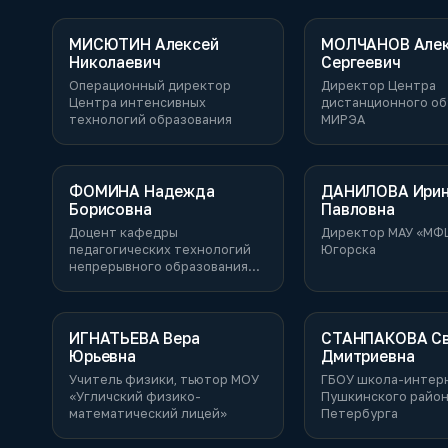
МИСЮТИН Алексей
МОЛЧАНОВ Але
Николаевич
Сергеевич
Операционный директор
Директор Центра
Центра интенсивных
дистанционного об
технологий образования
МИРЭА
ФОМИНА Надежда
ДАНИЛОВА Ири
Борисовна
Павловна
Доцент кафедры
Директор МАУ «МФ
педагогических технологий
Югорска
непрерывного образования
Института непрерывного
образования МГПУ
ИГНАТЬЕВА Вера
СТАНПАКОВА Св
Юрьевна
Дмитриевна
Учитель физики, тьютор МОУ
ГБОУ школа-интер
«Угличский физико-
Пушкинского район
математический лицей»
Петербурга