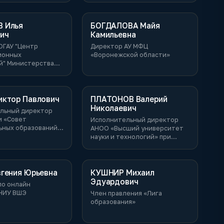
 Илья
БОГДАЛОВА Майя
ич
Камильевна
ОГАУ "Центр
Директор АУ МФЦ
ионных
«Воронежской области»
й" Министерства
ия Ульяновской
иктор Павлович
ПЛАТОНОВ Валерий
Николаевич
льный директор
и «Совет
Исполнительный директор
ьных образований
АНОО «Высший университет
й области»
науки и технологий» при
институтах РАН
гения Юрьевна
КУШНИР Михаил
Эдуардович
по онлайн
НИУ ВШЭ
Член правления «Лига
образования»