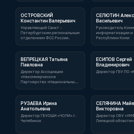
информатизации и развития
телекоммуникационных
технологий Новосибирской
ОСТРОВСКИЙ
СЕЛЮТИН Алекс
области
Константин Валерьевич
Васильевич
Управляющий Санкт -
Руководитель Ком
Петербургским региональным
информатизации и 
отделением ФСС России.
Республики Коми
ВЕПРЕЦКАЯ Татьяна
ЕСИПОВ Сергей
Павловна
Владимирович
Директор Ассоциации
Директор ГБУ ЛО 
«Некоммерческое
Партнерство «Национальный
Жилищный Конгресс»
РУЗАЕВА Ирина
СЕЛЯНИНА Майя
Анатольевна
Викторовна
Директор ГБУОШИ «ЧОЛИ» г.
Директор ОБУ «УМ
Челябинск
Липецкой области»