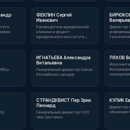
муниципальных услуг в
Республики Саха (Якутия)»
андр
ФЕКЛИН Сергей
БИРЮКОВ
Иванович
Валерьев
итета
Руководитель юридической
Директор 
связи
клиники и доцент
информац
юридического института
технологи
ГАОУ ВО МГПУ, эксперт
образован
Рособрнадзора России
области
ИГНАТЬЕВА Александра
ЛЯХОВ В
Витальевна
Исполните
Ассоциаци
«МФЦ»
Генеральный директор Союза
муниципал
Российских городов
Ростовско
СТРАНДКВИСТ Пер Эрик
КУЛИК Ев
Леонард
Директор 
обучению 
ФЦ
Генеральный директор ООО
«Кю-системс»