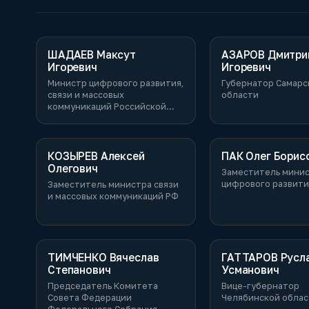
ШАДАЕВ Максут
АЗАРОВ Дмитри
Игоревич
Игоревич
Министр цифрового развития,
Губернатор Самарс
связи и массовых
области
коммуникаций Российской
Федерации
КОЗЫРЕВ Алексей
ПАК Олег Борис
Олегович
Заместитель мини
цифрового развити
Заместитель министра связи
и массовых коммуникаций РФ
ТИМЧЕНКО Вячеслав
ГАТТАРОВ Русл
Степанович
Усманович
Председатель Комитета
Вице-губернатор
Совета Федерации
Челябинской обла