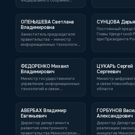
Федерального Собрания
Российской Федерации по
Регламенту и организации
парламентской деятельности
ОПЕНЫШЕВА Светлана
СУНЦОВА Дарья
Владимировна
Постоянный предс
Главы Удмуртской 
Заместитель председателя
при Президенте Ро
правительства – министр
Федерации – замес
информационных технологий
Председателя Пра
Ульяновской области
Удмуртской Респуб
ФЕДОРЕНКО Михаил
ЦУКАРЬ Сергей
Владимирович
Сергеевич
Министр государственного
Министр цифрового
управления, информационных
и связи Новосибир
технологий и связи
области
Московской области
АВЕРБАХ Владимир
ГОРБУНОВ Васи
Евгеньевич
Александрович
Директор департамента
Директор Департа
развития электронного
реализации законо
правительства Минкомсвязи
инициатив Минком