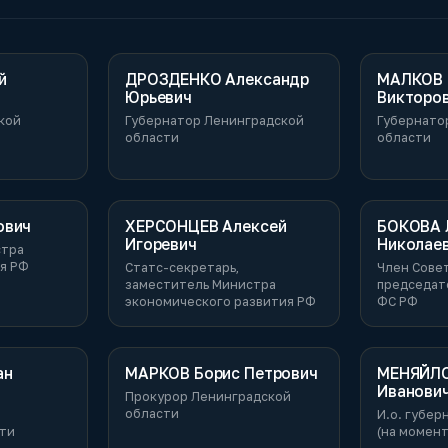
й
ДРОЗДЕНКО Александр
МАЛКОВ 
Юрьевич
Викторо
кой
Губернатор Ленинградской
Губернато
области
области
ович
ХЕРСОНЦЕВ Алексей
БОКОВА 
Игоревич
Николае
стра
я РФ
Статс-секретарь,
Член Сове
заместитель Министра
председат
экономического развития РФ
ФС РФ
ан
МАРКОВ Борис Петрович
МЕНЯЙЛО
Иванови
Прокурор Ленинградской
области
И.о. губер
сти
(на момен