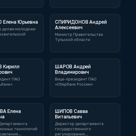
 Елена Юрьевна
СПИРИДОНОВ Андрей
Алексеевич
о делам молодежи
рхангельской
Министр Правительства
Тульской области
 Кирилл
ШАРОВ Андрей
рович
Владимирович
идент ПАО
Вице-президент ПАО
ьбанк»
«Сбербанк России»
ВА Елена
ШИПОВ Савва
на
Витальевич
Департамента
Директор департамента
онных технологий
государственного
правления
регулирования