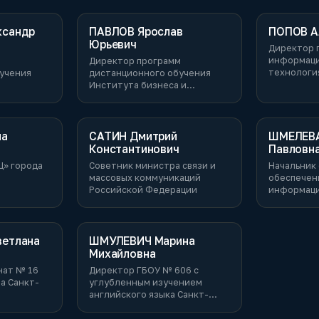
ксандр
ПАВЛОВ Ярослав
ПОПОВ А
Юрьевич
Директор 
информац
Директор программ
технологи
учения
дистанционного обучения
казначейс
Института бизнеса и
делового администрирования
РАНХиГС при Президенте РФ
на
САТИН Дмитрий
ШМЕЛЕВА
Константинович
Павловн
Ц» города
Советник министра связи и
Начальник
массовых коммуникаций
обеспечен
Российской Федерации
информац
взаимодей
организац
налогопла
электронн
етлана
ШМУЛЕВИЧ Марина
Управлени
Михайловна
технологи
нат № 16
Директор ГБОУ № 606 с
а Санкт-
углубленным изучением
английского языка Санкт-
Петербурга