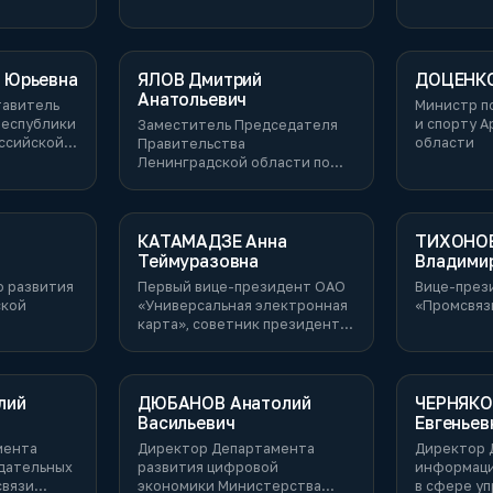
 Юрьевна
ЯЛОВ Дмитрий
ДОЦЕНКО
Анатольевич
тавитель
Министр п
Республики
и спорту А
Заместитель Председателя
ссийской
области
Правительства
титель
Ленинградской области по
вительства
экономике и инвестициям
лики
КАТАМАДЗЕ Анна
ТИХОНОВ
Теймуразовна
Владими
 развития
Первый вице-президент ОАО
Вице-през
ской
«Универсальная электронная
«Промсвяз
карта», советник президента
ОАО «Сбербанк России»
лий
ДЮБАНОВ Анатолий
ЧЕРНЯКО
Васильевич
Евгеньев
мента
Директор Департамента
Директор 
дательных
развития цифровой
информаци
связи
экономики Министерства
в сфере у