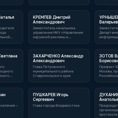
экономического развития
государст
Российской Федерации
муниципал
информац
обеспечен
аталья
КРЕМЛЕВ Дмитрий
УРНЫШЕВ
процесса 
Александрович
Валерьев
финансов 
водителя
Заместитель начальника
Заместите
рода
управления МКУ «Управление
Департаме
альной
наружной рекламы и
информаци
информации
города Мо
Исполнительного комитета г.
Казани»
ветлана
ЗАХАРЧЕНКО Александр
ЗОТОВ В
Александрович
Борисов
ого
Глава Петровского
Префект Ю
родного
муниципального района
Москвы, п
рного
Ставропольского края
Российско
ского края
академии
ван
ПУШКАРЕВ Игорь
ДУХАНИН
Сергеевич
Анатоль
оселения –
Глава города Владивостока
Председат
организац
протокола