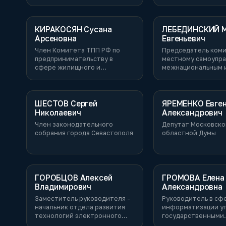
КИРАКОСЯН Сусана
ЛЕБЕДИНСКИЙ М
Арсеновна
Евгеньевич
Член Комитета ТПП РФ по
Председатель коми
предпринимательству в
местному самоупра
сфере жилищного и
межнациональным 
коммунального хозяйства
межконфессионал
отношениям Ленин
области
ШЕСТОВ Сергей
ЯРЕМЕНКО Евге
Николаевич
Александрович
Член законодательного
Депутат Московско
собрания города Севастополя
областной Думы
ГОРОБЦОВ Алексей
ГРОМОВА Елена
Владимирович
Александровна
Заместитель руководителя -
Руководитель в сф
начальник отдела развития
информатизации у
технологий электронного
государственными
государства Департамента
финансами